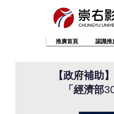
推廣首頁
認識推
【政府補助】
「經濟部3